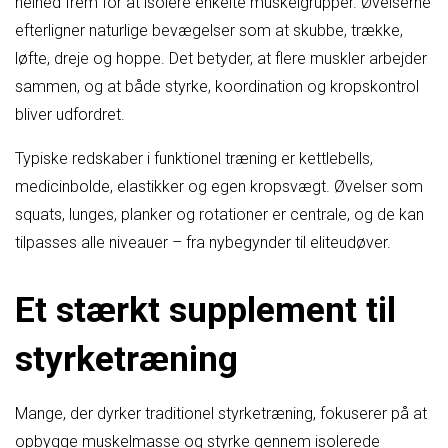
helhed frem for at isolere enkelte muskelgrupper. Øvelserne
efterligner naturlige bevægelser som at skubbe, trække,
løfte, dreje og hoppe. Det betyder, at flere muskler arbejder
sammen, og at både styrke, koordination og kropskontrol
bliver udfordret.
Typiske redskaber i funktionel træning er kettlebells,
medicinbolde, elastikker og egen kropsvægt. Øvelser som
squats, lunges, planker og rotationer er centrale, og de kan
tilpasses alle niveauer – fra nybegynder til eliteudøver.
Et stærkt supplement til
styrketræning
Mange, der dyrker traditionel styrketræning, fokuserer på at
opbygge muskelmasse og styrke gennem isolerede