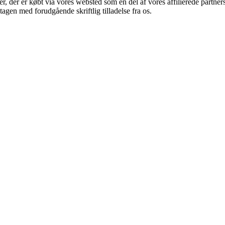
ter, der er købt via vores websted som en del af vores affilierede partn
tagen med forudgående skriftlig tilladelse fra os.