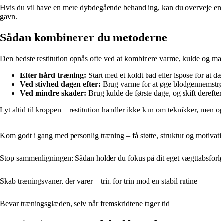
Hvis du vil have en mere dybdegående behandling, kan du overveje en 
gavn.
Sådan kombinerer du metoderne
Den bedste restitution opnås ofte ved at kombinere varme, kulde og ma
Efter hård træning:
Start med et koldt bad eller ispose for at 
Ved stivhed dagen efter:
Brug varme for at øge blodgennemstrø
Ved mindre skader:
Brug kulde de første dage, og skift derefte
Lyt altid til kroppen – restitution handler ikke kun om teknikker, men og
Kom godt i gang med personlig træning – få støtte, struktur og motivati
Stop sammenligningen: Sådan holder du fokus på dit eget vægttabsforl
Skab træningsvaner, der varer – trin for trin mod en stabil rutine
Bevar træningsglæden, selv når fremskridtene tager tid