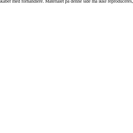
erskaber med forhandlere. Materialet på denne side må ikke reproduceres,