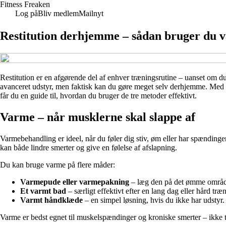
Fitness Freaken
Log på
Bliv medlem
Mailnyt
Restitution derhjemme – sådan bruger du v
Restitution er en afgørende del af enhver træningsrutine – uanset om du
avanceret udstyr, men faktisk kan du gøre meget selv derhjemme. Me
får du en guide til, hvordan du bruger de tre metoder effektivt.
Varme – når musklerne skal slappe af
Varmebehandling er ideel, når du føler dig stiv, øm eller har spænding
kan både lindre smerter og give en følelse af afslapning.
Du kan bruge varme på flere måder:
Varmepude eller varmepakning
– læg den på det ømme område
Et varmt bad
– særligt effektivt efter en lang dag eller hård træ
Varmt håndklæde
– en simpel løsning, hvis du ikke har udstyr.
Varme er bedst egnet til muskelspændinger og kroniske smerter – ikke til