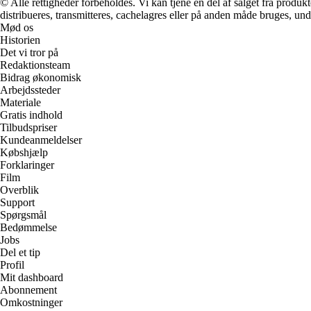
© Alle rettigheder forbeholdes. Vi kan tjene en del af salget fra produk
distribueres, transmitteres, cachelagres eller på anden måde bruges, und
Mød os
Historien
Det vi tror på
Redaktionsteam
Bidrag økonomisk
Arbejdssteder
Materiale
Gratis indhold
Tilbudspriser
Kundeanmeldelser
Købshjælp
Forklaringer
Film
Overblik
Support
Spørgsmål
Bedømmelse
Jobs
Del et tip
Profil
Mit dashboard
Abonnement
Omkostninger