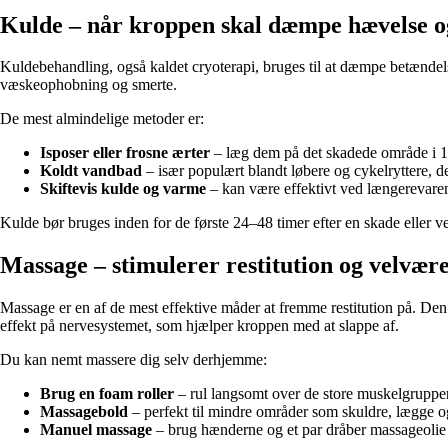
Kulde – når kroppen skal dæmpe hævelse o
Kuldebehandling, også kaldet cryoterapi, bruges til at dæmpe betændels
væskeophobning og smerte.
De mest almindelige metoder er:
Isposer eller frosne ærter
– læg dem på det skadede område i 10
Koldt vandbad
– især populært blandt løbere og cykelryttere, d
Skiftevis kulde og varme
– kan være effektivt ved længerevaren
Kulde bør bruges inden for de første 24–48 timer efter en skade eller v
Massage – stimulerer restitution og velvær
Massage er en af de mest effektive måder at fremme restitution på. De
effekt på nervesystemet, som hjælper kroppen med at slappe af.
Du kan nemt massere dig selv derhjemme:
Brug en foam roller
– rul langsomt over de store muskelgrupper 
Massagebold
– perfekt til mindre områder som skuldre, lægge o
Manuel massage
– brug hænderne og et par dråber massageolie 