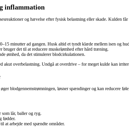
g inflammation
esreaktioner og hævelse efter fysisk belastning eller skade. Kulden får
–15 minutter ad gangen. Husk altid et tyndt klæde mellem isen og hu
er bruger det til at reducere muskelømhed efter hård træning.
de ømhed, da det stimulerer blodcirkulationen.
ed akut overbelastning. Undgå at overdrive – for meget kulde kan irrite
e
n øger blodgennemstrømningen, løsner spændinger og kan reducere følels
som lår, baller og ryg.
g fødder.
til at arbejde med spændte områder.